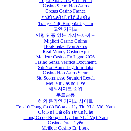
Top 3 Nhà Cái Uy Tín Nhất
Casino Sicuri Non Aams
Cresus Casino France
คาสิโนคริปโตได้เงินจริง
Trang Cá độ Bóng đá Uy Tín
코인 카지노
연령 인증 없는 카지노사이트
Migliori Casino Online
Bookmaker Non Aams
Real Money Casino App
Meilleur Casino En Ligne 2026
Casino Senza Verifica Documenti
Siti Non Aams Legali In Italia
Casino Non Aams Sicuri
Siti Scommesse Stranieri Legali
Meilleur Casino Live
해외사이트 순위
무료슬롯
해외 온라인 카지노 사이트
Top 10 Trang Cá độ Bóng đá Uy Tín Nhất Việt Nam
Các Nhà Cái đến Từ Châu âu
Trang Cá độ Bóng đá Uy Tín Nhất Việt Nam
Casino Trực Tuyến
Meilleur Casino En Ligne