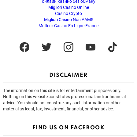
онлайн казино без обману
Migliori Casino Online
Casino Crypto
Migliori Casino Non AAMS
Meilleur Casino En Ligne France
facebook
twitter
instagram
youtube
tiktok
DISCLAIMER
The information on this site is for entertainment purposes only.
Nothing on this website constitutes professional and/or financial
advice. You should not construe any such information or other
material as legal, tax, investment, financial, or other advice.
FIND US ON FACEBOOK