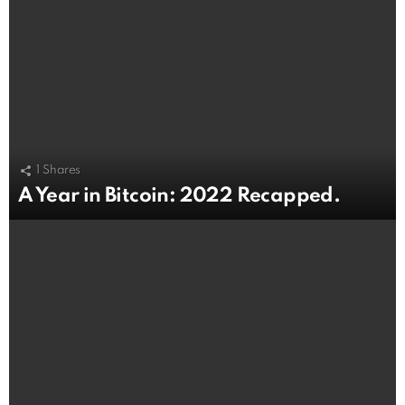
1
Shares
A Year in Bitcoin: 2022 Recapped.