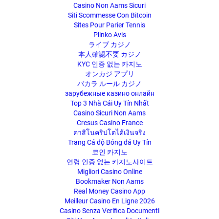
Casino Non Aams Sicuri
Siti Scommesse Con Bitcoin
Sites Pour Parier Tennis
Plinko Avis
ライブ カジノ
本人確認不要 カジノ
KYC 인증 없는 카지노
オンカジ アプリ
バカラ ルール カジノ
зарубежные казино онлайн
Top 3 Nhà Cái Uy Tín Nhất
Casino Sicuri Non Aams
Cresus Casino France
คาสิโนคริปโตได้เงินจริง
Trang Cá độ Bóng đá Uy Tín
코인 카지노
연령 인증 없는 카지노사이트
Migliori Casino Online
Bookmaker Non Aams
Real Money Casino App
Meilleur Casino En Ligne 2026
Casino Senza Verifica Documenti