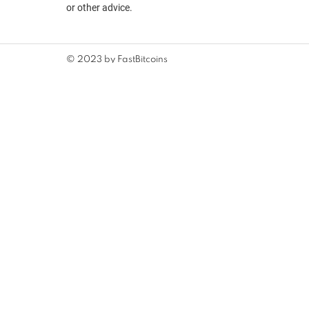
or other advice.
© 2023 by FastBitcoins
close
CLOSE