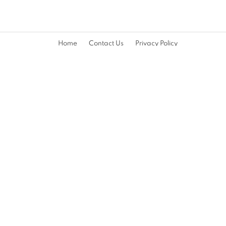
Home
Contact Us
Privacy Policy