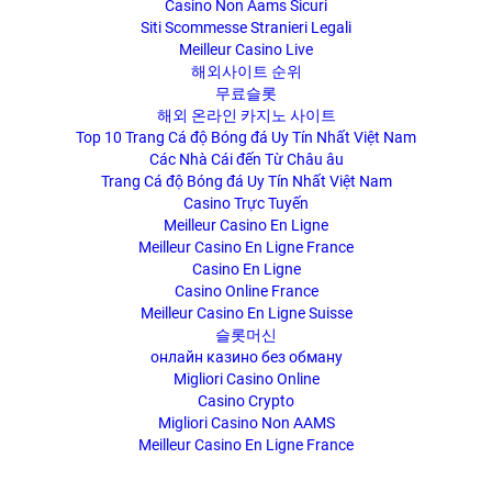
Casino Non Aams Sicuri
Siti Scommesse Stranieri Legali
Meilleur Casino Live
해외사이트 순위
무료슬롯
해외 온라인 카지노 사이트
Top 10 Trang Cá độ Bóng đá Uy Tín Nhất Việt Nam
Các Nhà Cái đến Từ Châu âu
Trang Cá độ Bóng đá Uy Tín Nhất Việt Nam
Casino Trực Tuyến
Meilleur Casino En Ligne
Meilleur Casino En Ligne France
Casino En Ligne
Casino Online France
Meilleur Casino En Ligne Suisse
슬롯머신
онлайн казино без обману
Migliori Casino Online
Casino Crypto
Migliori Casino Non AAMS
Meilleur Casino En Ligne France