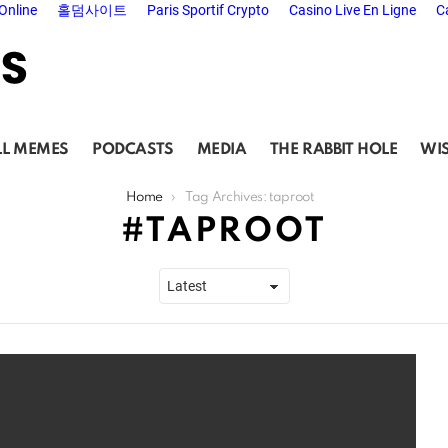
Online
홀덤사이트
Paris Sportif Crypto
Casino Live En Ligne
C
LL MEMES
PODCASTS
MEDIA
THE RABBIT HOLE
WI
Home
Tag Archives: taproot
TAPROOT