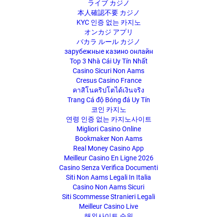
ライブ カジノ
本人確認不要 カジノ
KYC 인증 없는 카지노
オンカジ アプリ
バカラ ルール カジノ
зарубежные казино онлайн
Top 3 Nhà Cái Uy Tín Nhất
Casino Sicuri Non Aams
Cresus Casino France
คาสิโนคริปโตได้เงินจริง
Trang Cá độ Bóng đá Uy Tín
코인 카지노
연령 인증 없는 카지노사이트
Migliori Casino Online
Bookmaker Non Aams
Real Money Casino App
Meilleur Casino En Ligne 2026
Casino Senza Verifica Documenti
Siti Non Aams Legali In Italia
Casino Non Aams Sicuri
Siti Scommesse Stranieri Legali
Meilleur Casino Live
해외사이트 순위