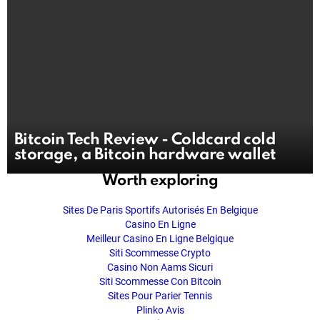
Bitcoin Tech Review - Coldcard cold
storage, a Bitcoin hardware wallet
Worth exploring
Sites De Paris Sportifs Autorisés En Belgique
Casino En Ligne
Meilleur Casino En Ligne Belgique
Siti Scommesse Crypto
Casino Non Aams Sicuri
Siti Scommesse Con Bitcoin
Sites Pour Parier Tennis
Plinko Avis