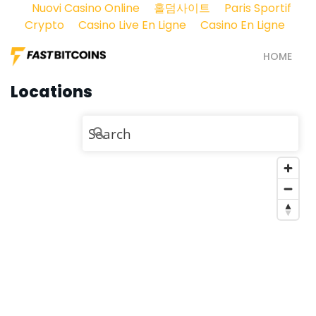
Nuovi Casino Online
홀덤사이트
Paris Sportif
Crypto
Casino Live En Ligne
Casino En Ligne
HOME
Locations