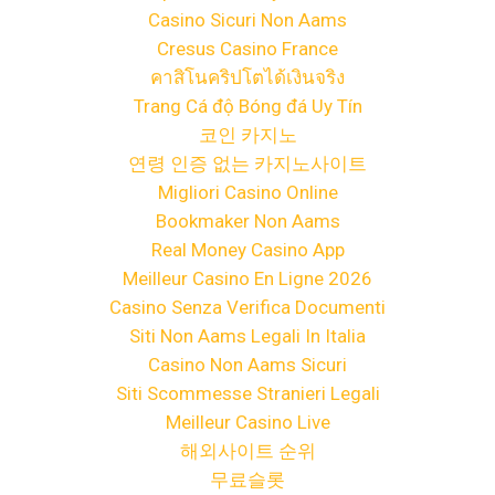
Casino Sicuri Non Aams
Cresus Casino France
คาสิโนคริปโตได้เงินจริง
Trang Cá độ Bóng đá Uy Tín
코인 카지노
연령 인증 없는 카지노사이트
Migliori Casino Online
Bookmaker Non Aams
Real Money Casino App
Meilleur Casino En Ligne 2026
Casino Senza Verifica Documenti
Siti Non Aams Legali In Italia
Casino Non Aams Sicuri
Siti Scommesse Stranieri Legali
Meilleur Casino Live
해외사이트 순위
무료슬롯