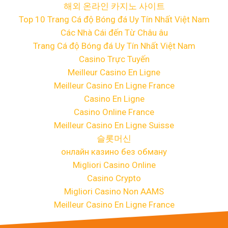
해외 온라인 카지노 사이트
Top 10 Trang Cá độ Bóng đá Uy Tín Nhất Việt Nam
Các Nhà Cái đến Từ Châu âu
Trang Cá độ Bóng đá Uy Tín Nhất Việt Nam
Casino Trực Tuyến
Meilleur Casino En Ligne
Meilleur Casino En Ligne France
Casino En Ligne
Casino Online France
Meilleur Casino En Ligne Suisse
슬롯머신
онлайн казино без обману
Migliori Casino Online
Casino Crypto
Migliori Casino Non AAMS
Meilleur Casino En Ligne France